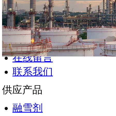
供应产品
融雪剂
硫酸亚铁
柠檬酸
葡萄糖
氯化钙
聚合氯化 ...
纯碱
氧化
碱
磷酸三钠
草酸
库房产品
炯道库房
在线留言
联系我们
供应产品
融雪剂