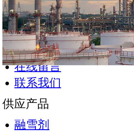
供应产品
融雪剂
硫酸亚铁
柠檬酸
葡萄糖
氯化钙
聚合氯化 ...
纯碱
氧化
碱
磷酸三钠
草酸
库房产品
炯道库房
在线留言
联系我们
供应产品
融雪剂