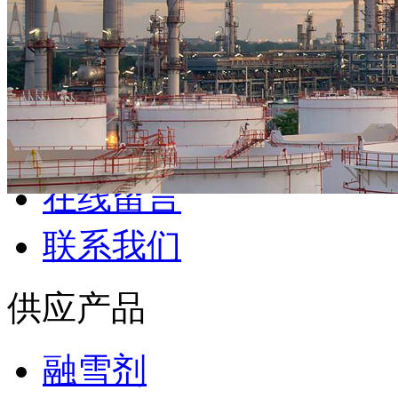
供应产品
融雪剂
硫酸亚铁
柠檬酸
葡萄糖
氯化钙
聚合氯化 ...
纯碱
氧化
碱
磷酸三钠
草酸
库房产品
炯道库房
在线留言
联系我们
供应产品
融雪剂